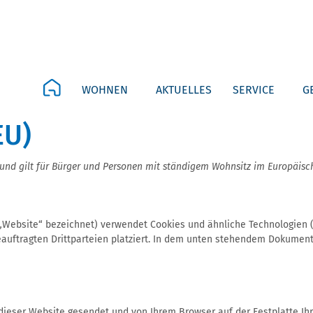
WOHNEN
AKTUELLES
SERVICE
G
EU)
rt und gilt für Bürger und Personen mit ständigem Wohnsitz im Europäis
„Website“ bezeichnet) verwendet Cookies und ähnliche Technologien (d
ftragten Drittparteien platziert. In dem unten stehendem Dokument 
 dieser Website gesendet und von Ihrem Browser auf der Festplatte Ih