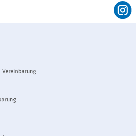
h Vereinbarung
barung