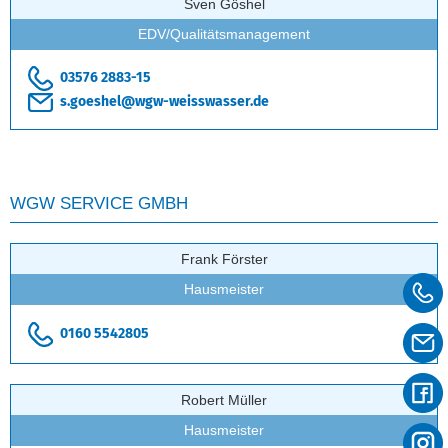
Sven Göshel
EDV/Qualitätsmanagement
03576 2883-15
s.goeshel@wgw-weisswasser.de
WGW SERVICE GMBH
Frank Förster
Hausmeister
0160 5542805
Robert Müller
Hausmeister